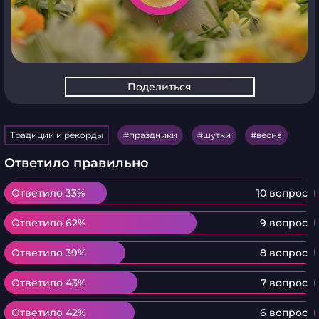
Поделиться
Традиции и рекорды
праздники
шутки
весна
Ответило правильно
Ответило 33%
Ответило 33%
10 вопрос
Ответило 62%
Ответило 62%
9 вопрос
Ответило 39%
Ответило 39%
8 вопрос
Ответило 43%
Ответило 43%
7 вопрос
Ответило 42%
Ответило 42%
6 вопрос