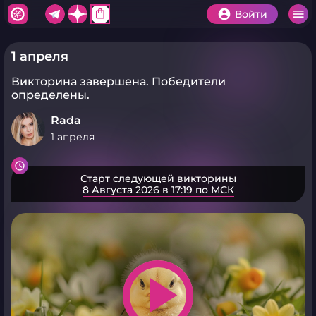
shopping_bag
Войти
1 апреля
Викторина завершена.
Победители
определены.
Rada
1 апреля
Старт следующей викторины
8 Августа 2026 в 17:19 по МСК
play_arrow