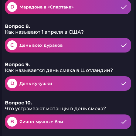
D
Марадона в «Спартаке»
Вопрос 8.
Как называют 1 апреля в США?
C
День всех дураков
Вопрос 9.
Как называется день смеха в Шотландии?
D
День кукушки
Вопрос 10.
Что устраивают испанцы в день смеха?
B
Яично-мучные бои