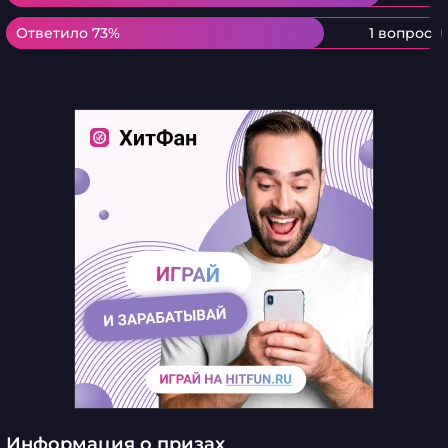
Ответило 73%
Ответило 73%
1 вопрос
Информация о призах