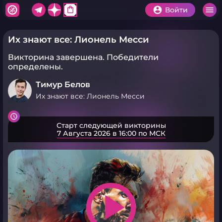
shopping_bag
Войти
Их знают все: Лионель Месси
Викторина завершена.
Победители
определены.
Тимур Белов
Их знают все: Лионель Месси
Старт следующей викторины
7 Августа 2026 в 16:00 по МСК
play_arrow