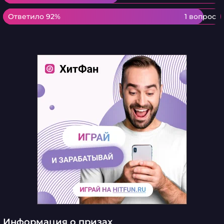
Ответило 92%
Ответило 92%
1 вопрос
Информация о призах