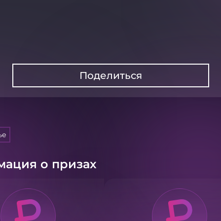
Поделиться
ье
ация о призах