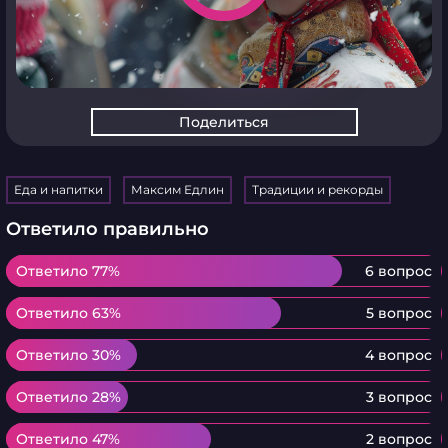
Поделиться
Еда и напитки
Максим Едлин
Традиции и рекорды
Ответило правильно
Ответило 77%
Ответило 77%
6 вопрос
Ответило 63%
Ответило 63%
5 вопрос
Ответило 30%
Ответило 30%
4 вопрос
Ответило 28%
Ответило 28%
3 вопрос
Ответило 47%
Ответило 47%
2 вопрос