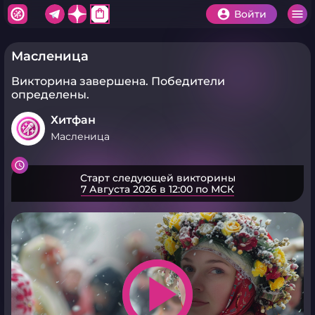
shopping_bag
Войти
Масленица
Викторина завершена.
Победители
определены.
Хитфан
Масленица
Старт следующей викторины
7 Августа 2026 в 12:00 по МСК
play_arrow