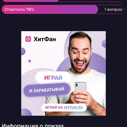
Ответило 78%
Ответило 78%
1 вопрос
Информация о призах