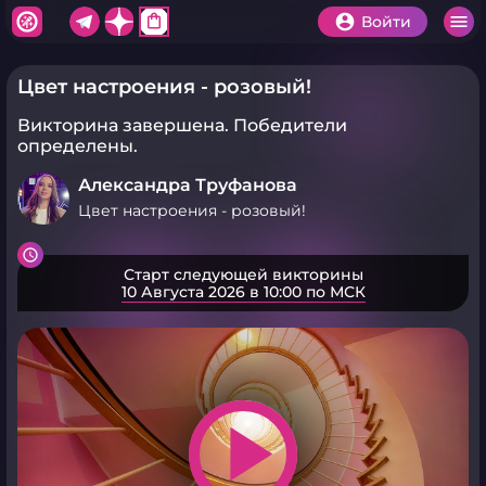
shopping_bag
Войти
Цвет настроения - розовый!
Викторина завершена.
Победители
определены.
Александра Труфанова
Цвет настроения - розовый!
Старт следующей викторины
10 Августа 2026 в 10:00 по МСК
play_arrow