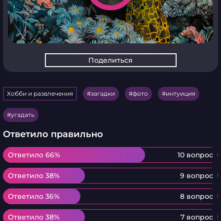
Поделиться
Хобби и развлечения
загадки
фото
интуиция
угадать
Ответило правильно
Ответило 66%
Ответило 66%
10 вопрос
Ответило 38%
Ответило 38%
9 вопрос
Ответило 36%
Ответило 36%
8 вопрос
Ответило 38%
Ответило 38%
7 вопрос