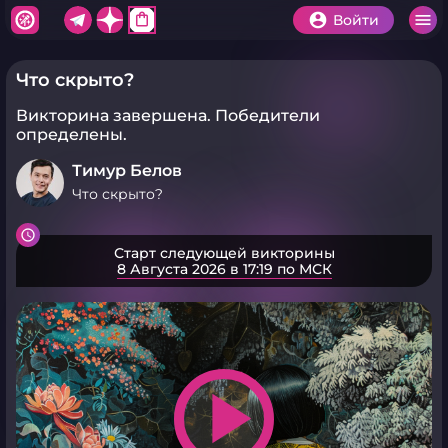
shopping_bag
Войти
Что скрыто?
Викторина завершена.
Победители
определены.
Тимур Белов
Что скрыто?
Старт следующей викторины
8 Августа 2026 в 17:19 по МСК
play_arrow