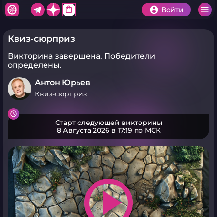
shopping_bag
Войти
Квиз-сюрприз
Викторина завершена.
Победители
определены.
Антон Юрьев
Квиз-сюрприз
Старт следующей викторины
8 Августа 2026 в 17:19 по МСК
play_arrow