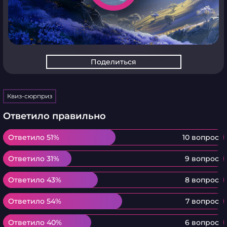
Поделиться
Квиз-сюрприз
Ответило правильно
Ответило 51%
Ответило 51%
10 вопрос
Ответило 31%
Ответило 31%
9 вопрос
Ответило 43%
Ответило 43%
8 вопрос
Ответило 54%
Ответило 54%
7 вопрос
Ответило 40%
Ответило 40%
6 вопрос