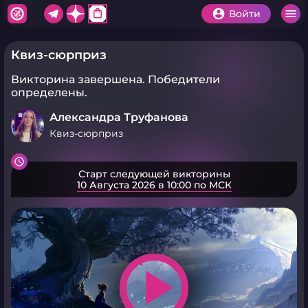
shopping_bag
Войти
Квиз-сюрприз
Викторина завершена.
Победители
определены.
Александра Труфанова
Квиз-сюрприз
Старт следующей викторины
10 Августа 2026 в 10:00 по МСК
play_arrow