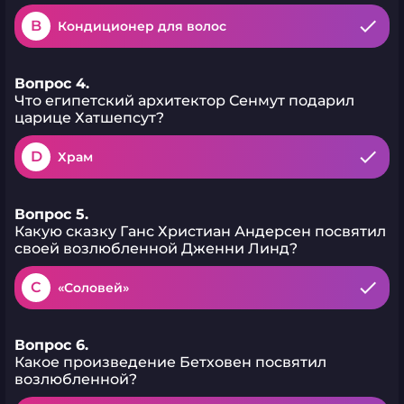
B
Кондиционер для волос
Вопрос 4.
Что египетский архитектор Сенмут подарил
царице Хатшепсут?
D
Храм
Вопрос 5.
Какую сказку Ганс Христиан Андерсен посвятил
своей возлюбленной Дженни Линд?
C
«Соловей»
Вопрос 6.
Какое произведение Бетховен посвятил
возлюбленной?