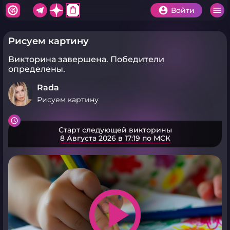
shopping_bag
Войти
Рисуем картину
Викторина завершена.
Победители
определены.
Rada
Рисуем картину
Старт следующей викторины
8 Августа 2026 в 17:19 по МСК
play_arrow