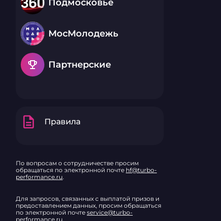
Подмосковье
МосМолодежь
emoji_events
Партнерские
description
Правила
По вопросам о сотрудничестве просим
обращаться по электронной почте
hf@turbo-
performance.ru
.
Для запросов, связанных с выплатой призов и
предоставлением данных, просим обращаться
по электронной почте
service@turbo-
performance.ru
.