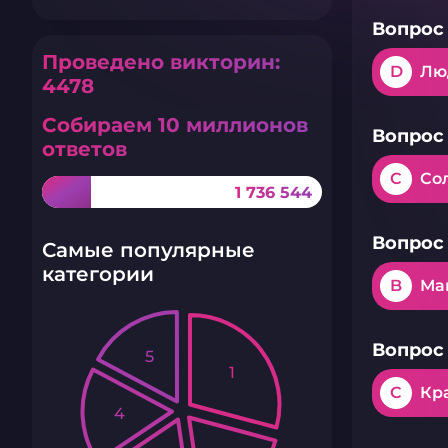
Вопрос 
Проведено викторин:
D
Лю
4478
Собираем 10 миллионов
Вопрос 
ответов
C
Со
1 736 544
Вопрос 
Самые популярные
категории
B
Ма
Вопрос 
5
1
C
Кр
4