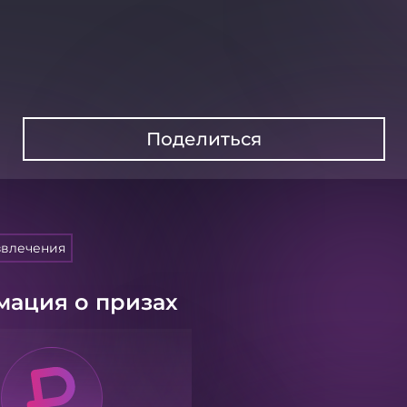
Поделиться
звлечения
ация о призах