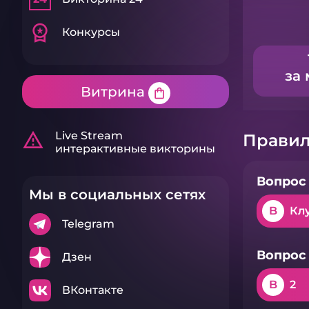
workspace_premium
Конкурсы
за 
Витрина
shopping_bag
warning_amber
Live Stream
Правил
интерактивные викторины
Вопрос 
Мы в социальных сетях
B
Кл
Telegram
Вопрос 
Дзен
B
2
ВКонтакте