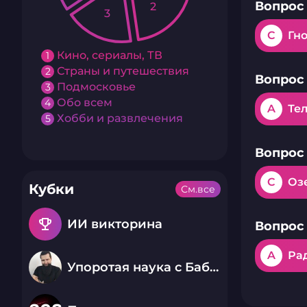
Вопрос 
2
3
C
Гн
Кино, сериалы, ТВ
1
Страны и путешествия
2
Вопрос 
Подмосковье
3
Обо всем
4
A
Те
Хобби и развлечения
5
Вопрос 
C
Оз
Кубки
См.все
emoji_events
ИИ викторина
Вопрос 
A
Рад
Упоротая наука с Бабаем Лютым