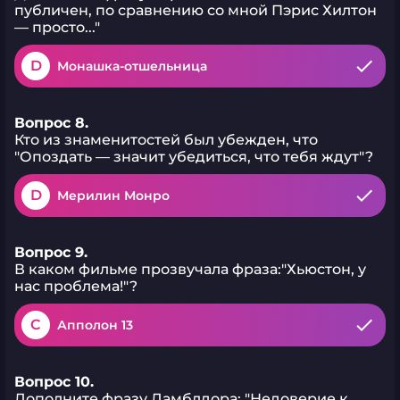
публичен, по сравнению со мной Пэрис Хилтон
— просто..."
D
Монашка-отшельница
Вопрос 8.
Кто из знаменитостей был убежден, что
"Опоздать — значит убедиться, что тебя ждут"?
D
Мерилин Монро
Вопрос 9.
В каком фильме прозвучала фраза:"Хьюстон, у
нас проблема!"?
C
Апполон 13
Вопрос 10.
Дополните фразу Дамблдора: "Недоверие к