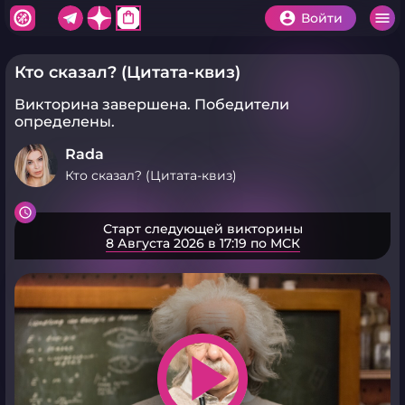
shopping_bag
Войти
Кто сказал? (Цитата-квиз)
Викторина завершена.
Победители
определены.
Rada
Кто сказал? (Цитата-квиз)
Старт следующей викторины
8 Августа 2026 в 17:19 по МСК
play_arrow