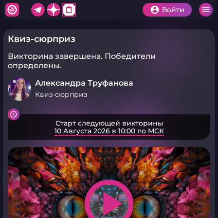
shopping_bag
Войти
Квиз-сюрприз
Викторина завершена.
Победители
определены.
Александра Труфанова
Квиз-сюрприз
Старт следующей викторины
10 Августа 2026 в 10:00 по МСК
play_arrow