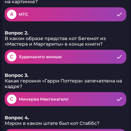
на картинке?
A
МТС
Вопрос 2.
В каком образе представ кот Бегемот из
«Мастера и Маргариты» в конце книги?
C
Худенького юноши
Вопрос 3.
Какая героиня «Гарри Поттера» запечатлена на
кадре?
C
Минерва Макгонагалл
Вопрос 4.
Мэром в каком штате был кот Стаббс?