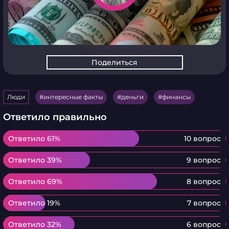
Поделиться
Люди
интересные факты
деньги
финансы
Ответило правильно
Ответило 61%
Ответило 61%
10 вопрос
Ответило 39%
Ответило 39%
9 вопрос
Ответило 69%
Ответило 69%
8 вопрос
Ответило 19%
Ответило 19%
7 вопрос
Ответило 32%
Ответило 32%
6 вопрос