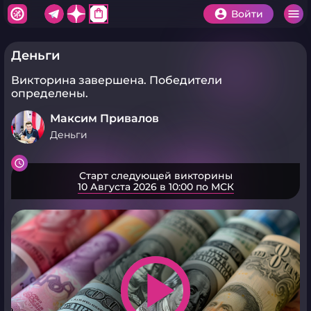
shopping_bag
Войти
Деньги
Викторина завершена.
Победители
определены.
Максим Привалов
Деньги
Старт следующей викторины
10 Августа 2026 в 10:00 по МСК
play_arrow