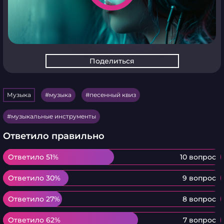
Поделиться
Музыка
музыка
песенный квиз
музыкальные инструменты
Ответило правильно
Ответило 51%
Ответило 51%
10 вопрос
Ответило 30%
Ответило 30%
9 вопрос
Ответило 27%
Ответило 27%
8 вопрос
Ответило 62%
Ответило 62%
7 вопрос