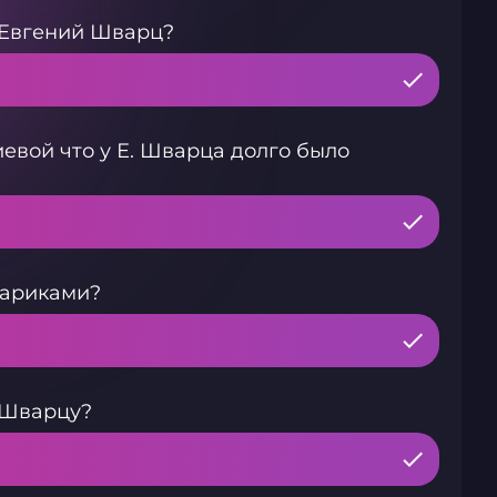
 Евгений Шварц?
евой что у Е. Шварца долго было
тариками?
 Шварцу?