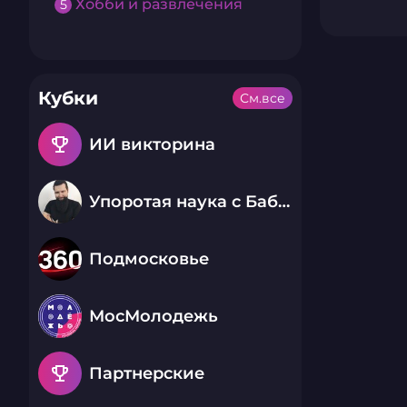
Хобби и развлечения
5
Кубки
См.все
emoji_events
ИИ викторина
Упоротая наука с Бабаем Лютым
Подмосковье
МосМолодежь
emoji_events
Партнерские