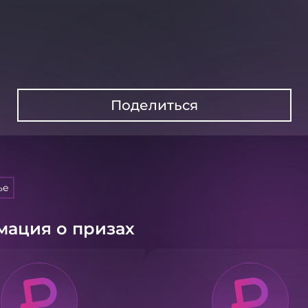
Поделиться
ье
ация о призах