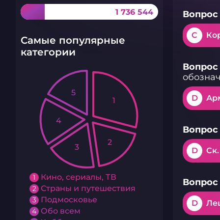
1 736 544
Вопрос 
C
Ко
Самые популярные
категории
Вопрос 
обознач
5
D
Ар
1
4
Вопрос 
2
3
D
Ск
Кино, сериалы, ТВ
1
Вопрос 
Страны и путешествия
2
Подмосковье
3
D
Ле
Обо всем
4