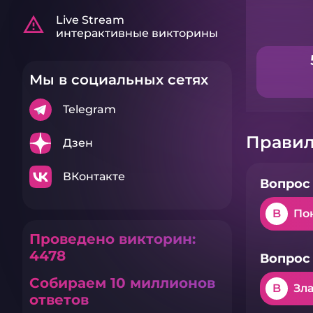
warning_amber
Live Stream
интерактивные викторины
Мы в социальных сетях
Telegram
Правил
Дзен
ВКонтакте
Вопрос 
B
По
Проведено викторин:
4478
Вопрос 
Собираем 10 миллионов
B
Зл
ответов