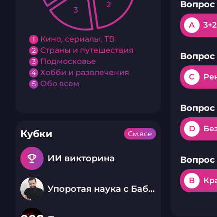
Вопрос 
2
3
A
3+2
Кино, сериалы, ТВ
1
Страны и путешествия
2
Вопрос 
Подмосковье
3
Хобби и развлечения
4
C
Ре
Обо всем
5
Вопрос 
D
Бе
Кубки
См.все
emoji_events
ИИ викторина
Вопрос 
B
Кр
Упоротая наука с Бабаем Лютым