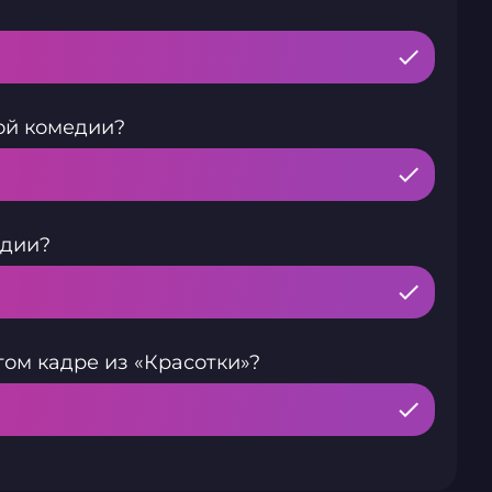
ой комедии?
едии?
том кадре из «Красотки»?