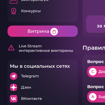
workspace_premium
Конкурсы
за 
Витрина
shopping_bag
warning_amber
Live Stream
Правил
интерактивные викторины
Вопрос 
Мы в социальных сетях
C
До
Telegram
Вопрос 
Дзен
A
Su
ВКонтакте