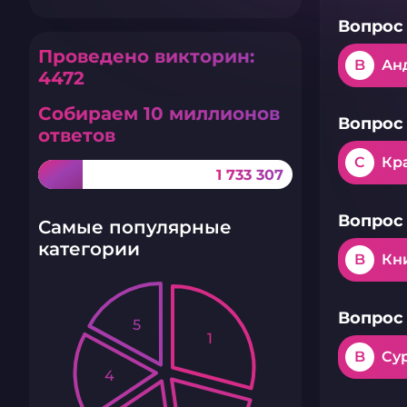
Вопрос 
Проведено викторин:
B
Ан
4472
Собираем 10 миллионов
Вопрос 
ответов
C
Кра
1 733 307
Вопрос 
Самые популярные
категории
B
Кн
Вопрос 
5
1
B
Су
4