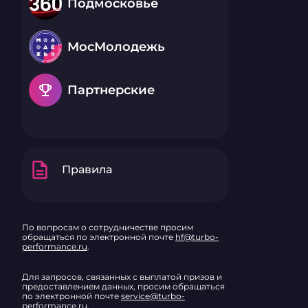
Подмосковье
МосМолодежь
emoji_events
Партнерские
description
Правила
По вопросам о сотрудничестве просим
обращаться по электронной почте
hf@turbo-
performance.ru
.
Для запросов, связанных с выплатой призов и
предоставлением данных, просим обращаться
по электронной почте
service@turbo-
performance.ru
.