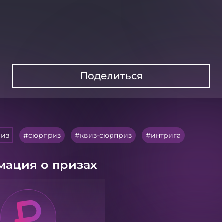
Поделиться
риз
сюрприз
квиз-сюрприз
интрига
ация о призах