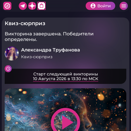
shopping_bag
Войти
Квиз-сюрприз
Викторина завершена.
Победители
определены.
Александра Труфанова
Квиз-сюрприз
Старт следующей викторины
10 Августа 2026 в 13:30 по МСК
play_arrow