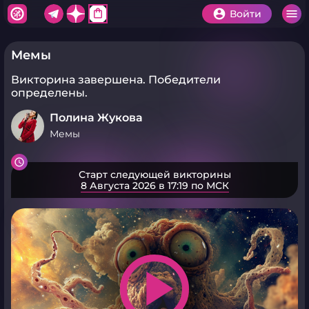
shopping_bag
Войти
Мемы
Викторина завершена.
Победители
определены.
Полина Жукова
Мемы
Старт следующей викторины
8 Августа 2026 в 17:19 по МСК
play_arrow