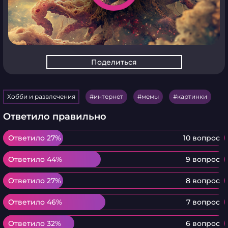
Поделиться
Хобби и развлечения
интернет
мемы
картинки
Ответило правильно
Ответило 27%
Ответило 27%
10 вопрос
Ответило 44%
Ответило 44%
9 вопрос
Ответило 27%
Ответило 27%
8 вопрос
Ответило 46%
Ответило 46%
7 вопрос
Ответило 32%
Ответило 32%
6 вопрос