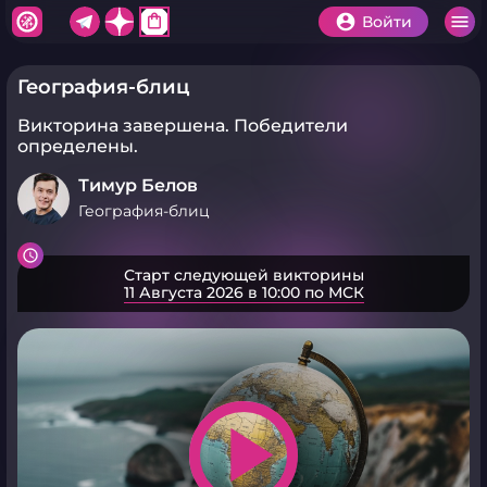
shopping_bag
Войти
География-блиц
Викторина завершена.
Победители
определены.
Тимур Белов
География-блиц
Старт следующей викторины
11 Августа 2026 в 10:00 по МСК
play_arrow