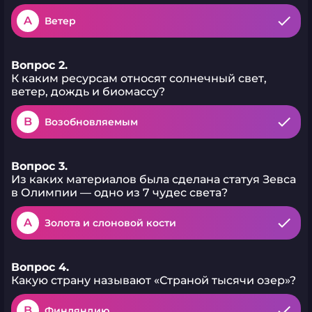
A
Ветер
Вопрос 2.
К каким ресурсам относят солнечный свет,
ветер, дождь и биомассу?
B
Возобновляемым
Вопрос 3.
Из каких материалов была сделана статуя Зевса
в Олимпии — одно из 7 чудес света?
A
Золота и слоновой кости
Вопрос 4.
Какую страну называют «Страной тысячи озер»?
B
Финляндию