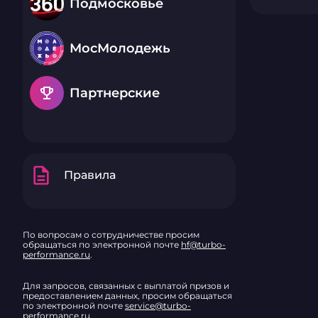
Подмосковье
МосМолодежь
emoji_events
Партнерские
description
Правила
По вопросам о сотрудничестве просим
обращаться по электронной почте
hf@turbo-
performance.ru
.
Для запросов, связанных с выплатой призов и
предоставлением данных, просим обращаться
по электронной почте
service@turbo-
performance.ru
.