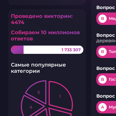
Вопрос 
Проведено викторин:
B
Ме
4474
Собираем 10 миллионов
Вопрос 
ответов
деревян
1 733 307
B
То
Самые популярные
Вопрос 
категории
B
Го
5
Вопрос 
1
4
A
Му