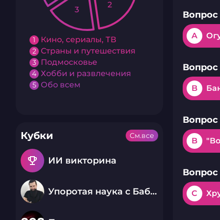
2
3
Вопрос 
A
Ог
Кино, сериалы, ТВ
1
Страны и путешествия
2
Подмосковье
3
Вопрос 
Хобби и развлечения
4
Обо всем
5
B
Ба
Вопрос 
Кубки
См.все
B
"Во
emoji_events
ИИ викторина
Вопрос 
Упоротая наука с Бабаем Лютым
C
Хр