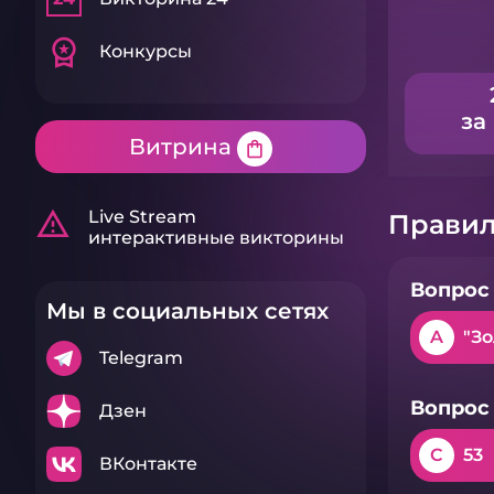
workspace_premium
Конкурсы
за
Витрина
shopping_bag
warning_amber
Live Stream
Правил
интерактивные викторины
Вопрос 
Мы в социальных сетях
A
"Зо
Telegram
Вопрос 
Дзен
C
53
ВКонтакте