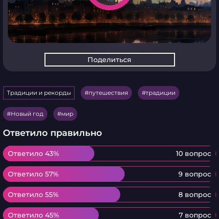
Поделиться
Традиции и рекорды
путешествия
традиции
Новый год
мир
Ответило правильно
Ответило 43%
Ответило 43%
10 вопрос
Ответило 57%
Ответило 57%
9 вопрос
Ответило 55%
Ответило 55%
8 вопрос
Ответило 45%
Ответило 45%
7 вопрос