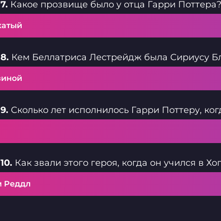
7.
Какое прозвище было у отца Гарри Поттера
хатый
8.
Кем Беллатриса Лестрейдж была Сириусу Б
зиной
9.
Сколько лет исполнилось Гарри Поттеру, ког
10.
Как звали этого героя, когда он учился в Хо
м Реддл