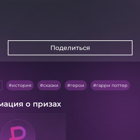
Поделиться
история
сказки
герои
гарри поттер
ация о призах