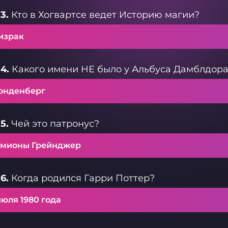
3.
Кто в Хогвартсе ведет Историю магии?
израк
4.
Какого имени НЕ было у Альбуса Дамблдор
онденберг
5.
Чей это патронус?
рмионы Грейнджер
6.
Когда родился Гарри Поттер?
июля 1980 года