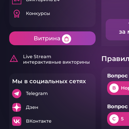
workspace_premium
Конкурсы
за 
Витрина
shopping_bag
warning_amber
Live Stream
Правил
интерактивные викторины
Вопрос 
Мы в социальных сетях
B
Но
Telegram
Вопрос 
Дзен
C
5
ВКонтакте