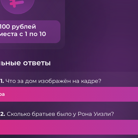
100 рублей
места с 1 по 10
ьные ответы
1.
Что за дом изображён на кадре?
ра
2.
Сколько братьев было у Рона Уизли?