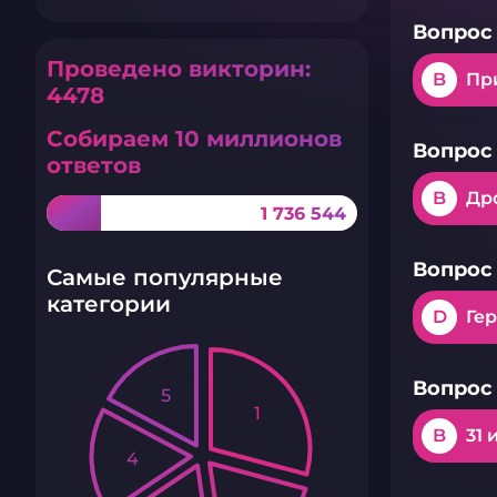
Вопрос 
Проведено викторин:
B
Пр
4478
Собираем 10 миллионов
Вопрос 
ответов
B
Др
1 736 544
Вопрос 
Самые популярные
категории
D
Ге
Вопрос 
5
1
B
31 
4