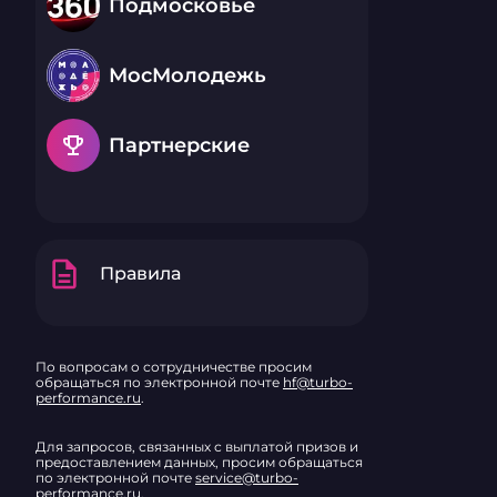
Подмосковье
МосМолодежь
emoji_events
Партнерские
description
Правила
По вопросам о сотрудничестве просим
обращаться по электронной почте
hf@turbo-
performance.ru
.
Для запросов, связанных с выплатой призов и
предоставлением данных, просим обращаться
по электронной почте
service@turbo-
performance.ru
.