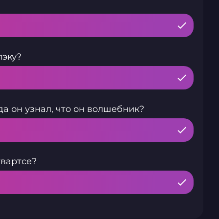
?
лэку?
да он узнал, что он волшебник?
гвартсе?