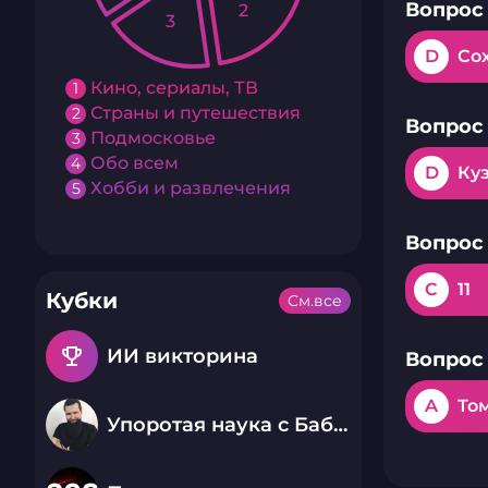
Вопрос 
2
3
D
Со
Кино, сериалы, ТВ
1
Страны и путешествия
2
Вопрос 
Подмосковье
3
Обо всем
4
D
Ку
Хобби и развлечения
5
Вопрос 
C
11
Кубки
См.все
emoji_events
ИИ викторина
Вопрос 
A
То
Упоротая наука с Бабаем Лютым