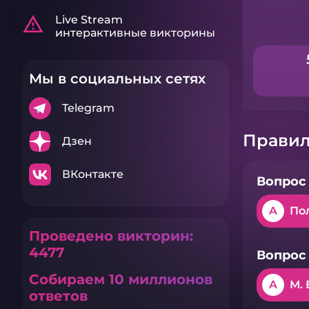
warning_amber
Live Stream
интерактивные викторины
Мы в социальных сетях
Telegram
Правил
Дзен
ВКонтакте
Вопрос 
A
По
Проведено викторин:
4477
Вопрос 
Собираем 10 миллионов
A
М.
ответов