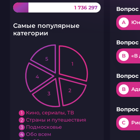
1 736 297
Вопрос 
A
Юн
Самые популярные
категории
Вопрос 
B
«В
5
1
Вопрос 
4
B
Ад
2
3
Вопрос 
Кино, сериалы, ТВ
1
Страны и путешествия
2
C
Ри
Подмосковье
3
Обо всем
4