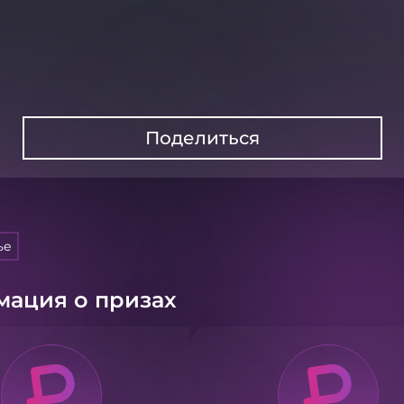
Поделиться
ье
ация о призах