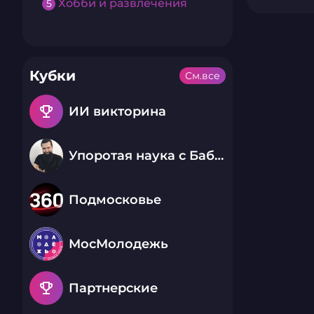
Хобби и развлечения
5
Кубки
См.все
emoji_events
ИИ викторина
Упоротая наука с Бабаем Лютым
Подмосковье
МосМолодежь
emoji_events
Партнерские