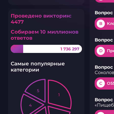
Вопрос 
Проведено викторин:
4477
B
Кл
Собираем 10 миллионов
ответов
Вопрос 
1 736 297
D
Пр
Самые популярные
Вопрос 
категории
Соколов
C
О5
5
1
Вопрос 
«Пищеб
4