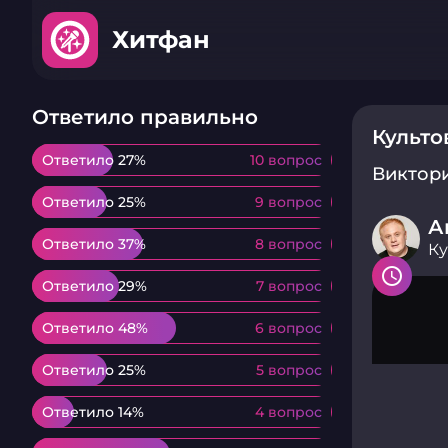
Хитфан
Ответило правильно
Культо
Ответило 27%
Ответило 27%
10 вопрос
10 вопрос
Виктор
Ответило 25%
Ответило 25%
9 вопрос
9 вопрос
А
Ответило 37%
Ответило 37%
8 вопрос
8 вопрос
Ку
Ответило 29%
Ответило 29%
7 вопрос
7 вопрос
Ответило 48%
Ответило 48%
6 вопрос
6 вопрос
Ответило 25%
Ответило 25%
5 вопрос
5 вопрос
Ответило 14%
Ответило 14%
4 вопрос
4 вопрос