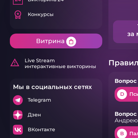
workspace_premium
Конкурсы
за 
Витрина
shopping_bag
warning_amber
Live Stream
Правил
интерактивные викторины
Вопрос 
Мы в социальных сетях
D
Пс
Telegram
Вопрос 
Дзен
Андрею
ВКонтакте
B
Па