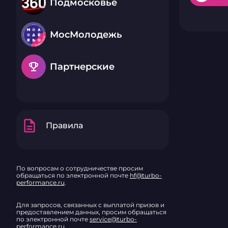
Подмосковье
МосМолодежь
emoji_events
Партнерские
description
Правила
По вопросам о сотрудничестве просим
обращаться по электронной почте
hf@turbo-
performance.ru
.
Для запросов, связанных с выплатой призов и
предоставлением данных, просим обращаться
по электронной почте
service@turbo-
performance.ru
.