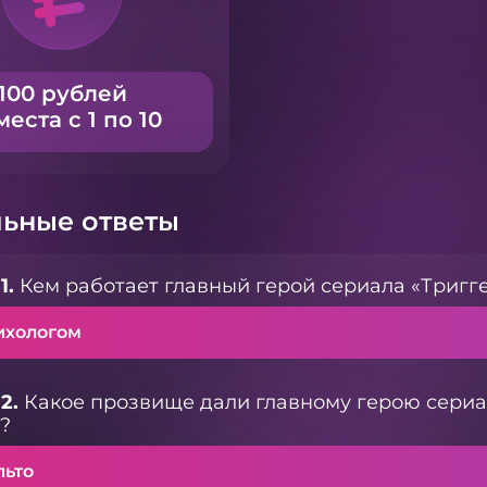
100 рублей
места с 1 по 10
ьные ответы
1.
Кем работает главный герой сериала «Тригг
ихологом
2.
Какое прозвище дали главному герою сериал
?
льто