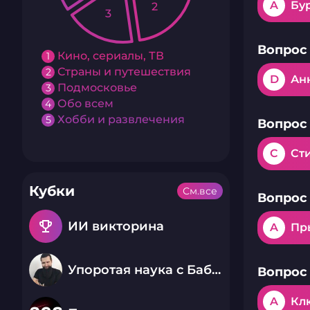
A
Бу
2
3
Вопрос 
Кино, сериалы, ТВ
1
Страны и путешествия
2
D
Ан
Подмосковье
3
Обо всем
4
Хобби и развлечения
5
Вопрос 
C
Ст
Кубки
См.все
Вопрос 
emoji_events
ИИ викторина
A
Пр
Упоротая наука с Бабаем Лютым
Вопрос 
A
Кл