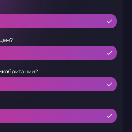
мцем?
икобритании?