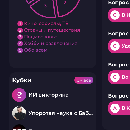
Вопрос 
2
3
C
В 
Кино, сериалы, ТВ
1
Страны и путешествия
2
Вопрос 
Подмосковье
3
Хобби и развлечения
4
C
Уд
Обо всем
5
Вопрос 
C
Во
Кубки
См.все
emoji_events
ИИ викторина
Вопрос 
A
В 
Упоротая наука с Бабаем Лютым