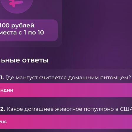
100 рублей
места с 1 по 10
ьные ответы
1.
Где мангуст считается домашним питомцем?
Индии
2.
Какое домашнее животное популярно в СШ
унс