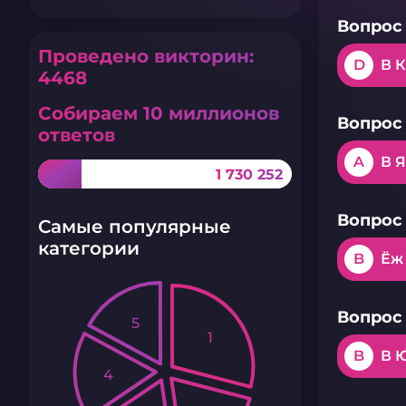
Вопрос 
Проведено викторин:
D
В 
4468
Собираем 10 миллионов
Вопрос 
ответов
A
В 
1 730 252
Вопрос 
Самые популярные
категории
B
Ёж
Вопрос 
5
1
B
В 
4