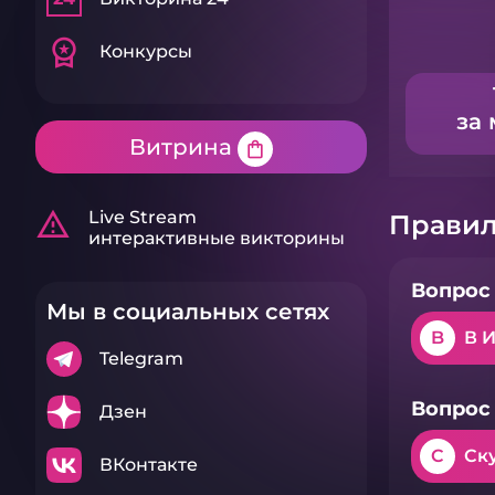
workspace_premium
Конкурсы
за 
Витрина
shopping_bag
warning_amber
Live Stream
Правил
интерактивные викторины
Вопрос 
Мы в социальных сетях
B
В 
Telegram
Вопрос 
Дзен
C
Ск
ВКонтакте