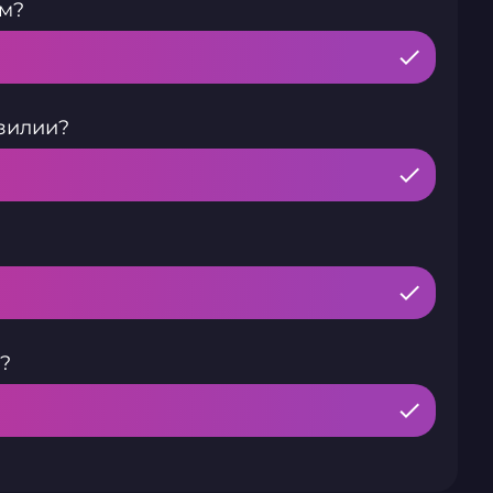
ем?
зилии?
?