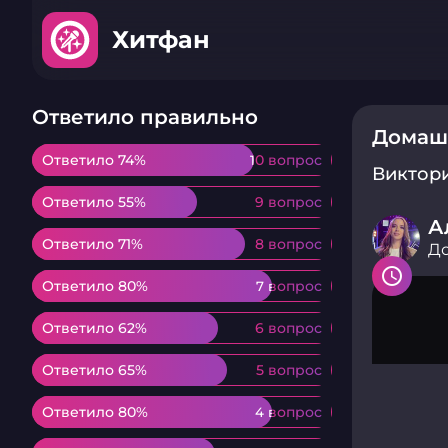
Хитфан
Ответило правильно
Домашн
Ответило 74%
Ответило 74%
10 вопрос
10 вопрос
Виктор
Ответило 55%
Ответило 55%
9 вопрос
9 вопрос
А
Ответило 71%
Ответило 71%
8 вопрос
8 вопрос
До
Ответило 80%
Ответило 80%
7 вопрос
7 вопрос
Ответило 62%
Ответило 62%
6 вопрос
6 вопрос
Ответило 65%
Ответило 65%
5 вопрос
5 вопрос
Ответило 80%
Ответило 80%
4 вопрос
4 вопрос