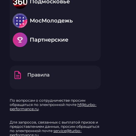
Подмосковье
МосМолодежь
emoji_events
Партнерские
description
Правила
По вопросам о сотрудничестве просим
обращаться по электронной почте
hf@turbo-
performance.ru
.
Для запросов, связанных с выплатой призов и
предоставлением данных, просим обращаться
по электронной почте
service@turbo-
performance.ru
.