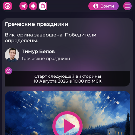
shopping_bag
Войти
Греческие праздники
Викторина завершена.
Победители
определены.
Тимур Белов
Греческие праздники
Старт следующей викторины
10 Августа 2026 в 10:00 по МСК
play_arrow