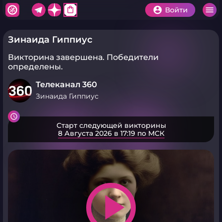
shopping_bag
Войти
Зинаида Гиппиус
Викторина завершена.
Победители
определены.
Телеканал 360
Зинаида Гиппиус
Старт следующей викторины
8 Августа 2026 в 17:19 по МСК
play_arrow