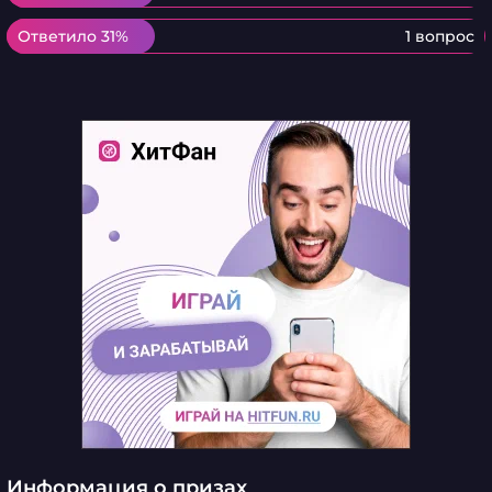
Ответило 31%
Ответило 31%
1 вопрос
Информация о призах