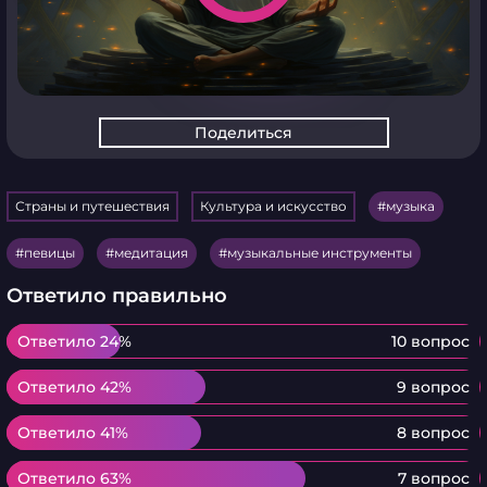
Поделиться
Страны и путешествия
Культура и искусство
музыка
певицы
медитация
музыкальные инструменты
Ответило правильно
Ответило 24%
Ответило 24%
10 вопрос
Ответило 42%
Ответило 42%
9 вопрос
Ответило 41%
Ответило 41%
8 вопрос
Ответило 63%
Ответило 63%
7 вопрос