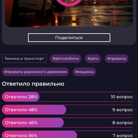
Поделиться
Техника и транспорт
автомобили
авто
правила
правила дорожного движения
машины
Ответило правильно
Ответило 28%
Ответило 28%
10 вопрос
Ответило 48%
Ответило 48%
9 вопрос
Ответило 46%
Ответило 46%
8 вопрос
Ответило 56%
Ответило 56%
7 вопрос