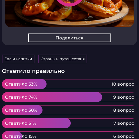
Поделиться
Еда и напитки
Страны и путешествия
Ответило правильно
Ответило 33%
Ответило 33%
10 вопрос
Ответило 74%
Ответило 74%
9 вопрос
Ответило 30%
Ответило 30%
8 вопрос
Ответило 51%
Ответило 51%
7 вопрос
Ответило 15%
Ответило 15%
6 вопрос