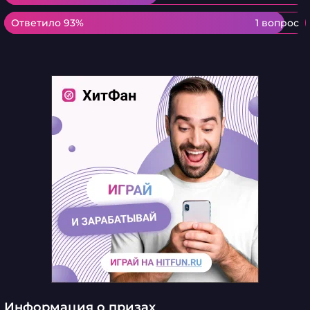
Ответило 93%
Ответило 93%
1 вопрос
Информация о призах