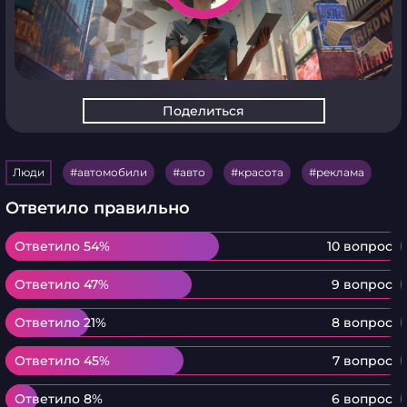
Поделиться
Люди
автомобили
авто
красота
реклама
Ответило правильно
Ответило 54%
Ответило 54%
10 вопрос
Ответило 47%
Ответило 47%
9 вопрос
Ответило 21%
Ответило 21%
8 вопрос
Ответило 45%
Ответило 45%
7 вопрос
Ответило 8%
Ответило 8%
6 вопрос