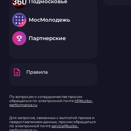
Подмосковье
МосМолодежь
emoji_events
Партнерские
description
Правила
По вопросам о сотрудничестве просим
обращаться по электронной почте
hf@turbo-
performance.ru
.
Для запросов, связанных с выплатой призов и
предоставлением данных, просим обращаться
по электронной почте
service@turbo-
performance.ru
.