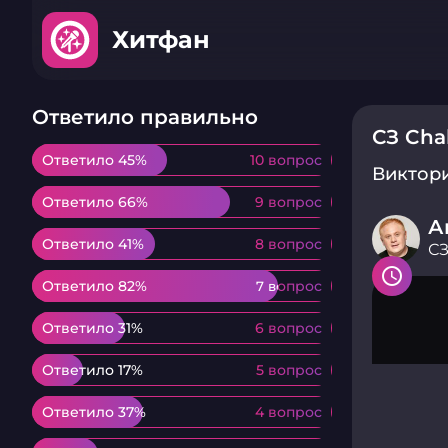
Хитфан
Ответило правильно
СЗ Cha
Ответило 45%
Ответило 45%
10 вопрос
10 вопрос
Виктор
Ответило 66%
Ответило 66%
9 вопрос
9 вопрос
А
Ответило 41%
Ответило 41%
8 вопрос
8 вопрос
СЗ
Ответило 82%
Ответило 82%
7 вопрос
7 вопрос
Ответило 31%
Ответило 31%
6 вопрос
6 вопрос
Ответило 17%
Ответило 17%
5 вопрос
5 вопрос
Ответило 37%
Ответило 37%
4 вопрос
4 вопрос