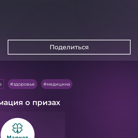
Поделиться
e
здоровье
медицина
ация о призах