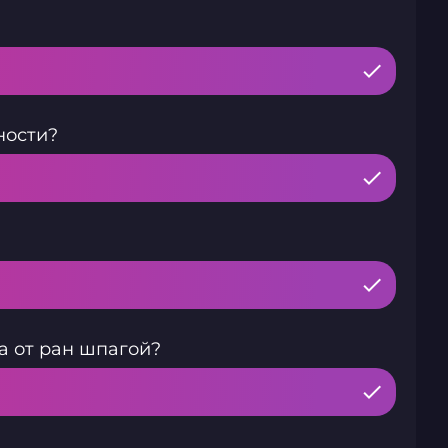
?
ности?
а от ран шпагой?