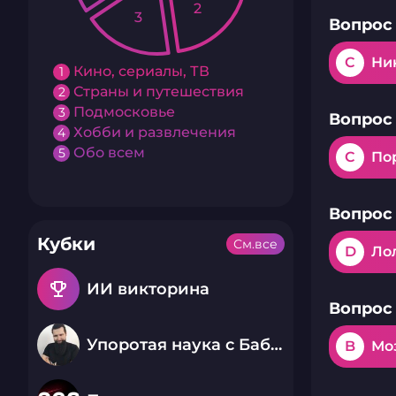
2
3
Вопрос 
C
Ни
Кино, сериалы, ТВ
1
Страны и путешествия
2
Подмосковье
3
Вопрос 
Хобби и развлечения
4
Обо всем
5
C
По
Вопрос 
Кубки
См.все
D
Ло
emoji_events
ИИ викторина
Вопрос 
Упоротая наука с Бабаем Лютым
B
Мо