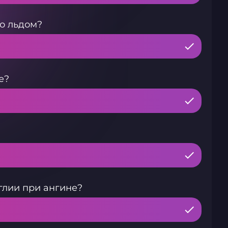
о льдом?
е?
глии при ангине?