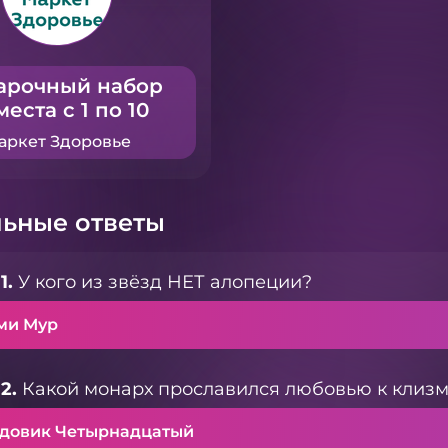
арочный набор
места с 1 по 10
аркет Здоровье
ьные ответы
1.
У кого из звёзд НЕТ алопеции?
ми Мур
2.
Какой монарх прославился любовью к клиз
довик Четырнадцатый