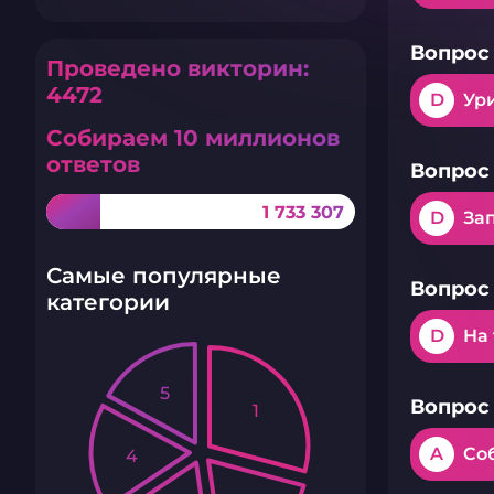
Вопрос 
Проведено викторин:
4472
D
Ур
Собираем 10 миллионов
ответов
Вопрос 
1 733 307
D
За
Самые популярные
Вопрос 
категории
D
На
5
Вопрос 
1
A
Со
4