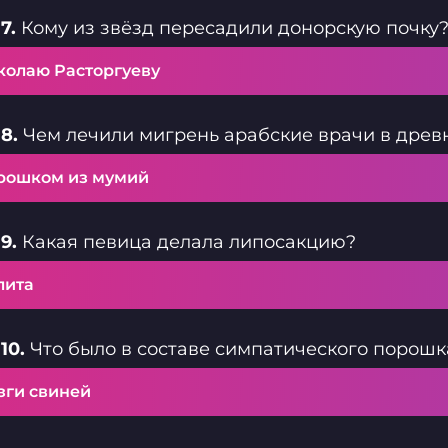
7.
Кому из звёзд пересадили донорскую почку
колаю Расторгуеву
8.
Чем лечили мигрень арабские врачи в древ
рошком из мумий
9.
Какая певица делала липосакцию?
лита
10.
Что было в составе симпатического порошк
зги свиней