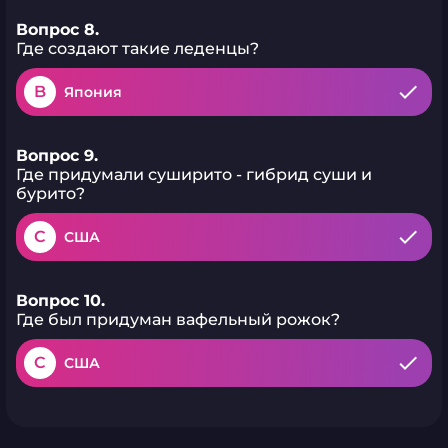
Вопрос 8.
Где создают такие леденцы?
B
Япония
Вопрос 9.
Где придумали суширито - гибрид суши и
бурито?
C
США
Вопрос 10.
Где был придуман вафельный рожок?
C
США