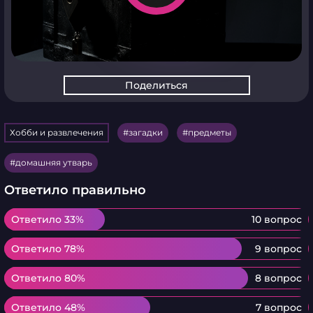
Поделиться
Хобби и развлечения
загадки
предметы
домашняя утварь
Ответило правильно
Ответило 33%
Ответило 33%
10 вопрос
Ответило 78%
Ответило 78%
9 вопрос
Ответило 80%
Ответило 80%
8 вопрос
Ответило 48%
Ответило 48%
7 вопрос