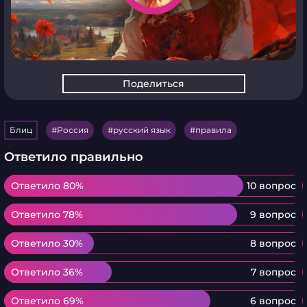
Поделиться
Блиц
Россия
русский язык
правила
Ответило правильно
Ответило 80%
Ответило 80%
10 вопрос
Ответило 78%
Ответило 78%
9 вопрос
Ответило 30%
Ответило 30%
8 вопрос
Ответило 36%
Ответило 36%
7 вопрос
Ответило 69%
Ответило 69%
6 вопрос