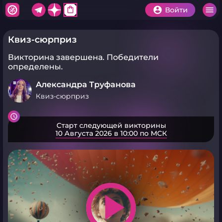
shopping_bag
Войти
Квиз-сюрприз
Викторина завершена.
Победители
определены.
Александра Труфанова
Квиз-сюрприз
Старт следующей викторины
10 Августа 2026 в 10:00 по МСК
play_arrow