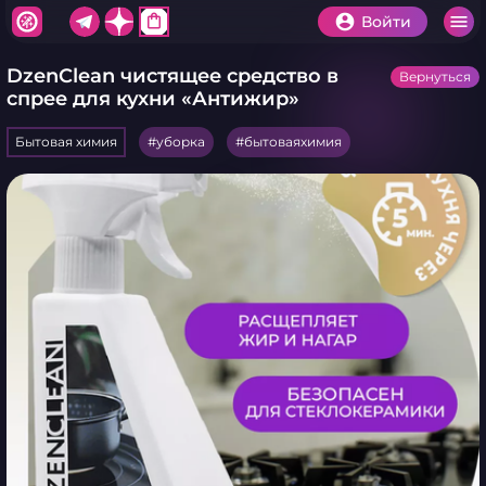
shopping_bag
Войти
DzenClean чистящее средство в
Вернуться
спрее для кухни «Антижир»
Бытовая химия
уборка
бытоваяхимия