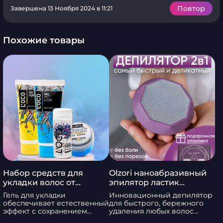
Повтор
Завершена 13 Ноября 2024 в 11:21
Похожие товары
Набор средств для
Olzori наноабразивный
укладки волос от
эпилятор ластик
сербского бренда L’OCO
депилятор Diamond Skin
Гель для укладки
Инновационный депилятор
обеспечивает естественный
для быстрого, бережного
эффект с сохранением
удаления любых волос
эластичности, подвижности
VirGo Diamond Skin от