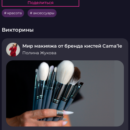
Поделиться
Поделиться
красота
аксессуары
Викторины
Мир макияжа от бренда кистей Cama’le
Полина Жукова