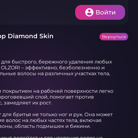
Войти
ор Diamond Skin
Вернуться
для быстрого, бережного удаления любых 
т OLZORI – эффективно, безболезненно и 
ьные волосы на различных участках тела, 
 покрытием на рабочей поверхности легко 
ороговевший слой, помогает против 
замедляет их рост.  

для бритья не только ног и рук. Она может 
я волос на любых частях тела, включая 
оны, область подмышек и бикини. 

ент подойдет и для удаления волос на 