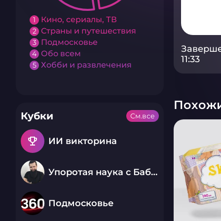
Кино, сериалы, ТВ
1
Страны и путешествия
2
Подмосковье
3
Заверше
Обо всем
4
11:33
Хобби и развлечения
5
Похожи
Кубки
См.все
emoji_events
ИИ викторина
Упоротая наука с Бабаем Лютым
Подмосковье