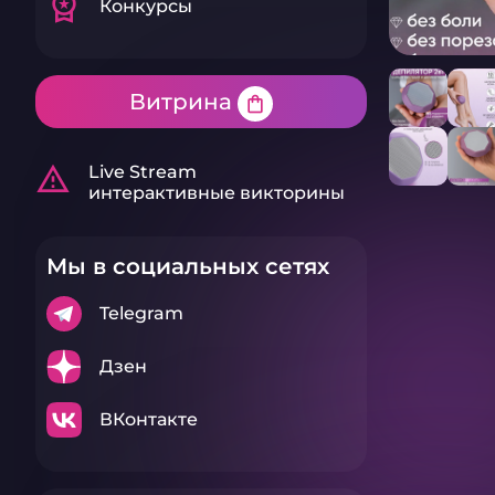
workspace_premium
Конкурсы
Витрина
shopping_bag
warning_amber
Live Stream
интерактивные викторины
Мы в социальных сетях
Telegram
Дзен
ВКонтакте