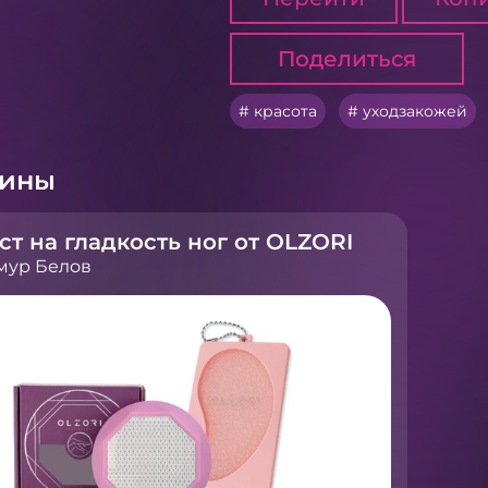
Поделиться
Поделиться
красота
уходзакожей
рины
ст на гладкость ног от OLZORI
мур Белов