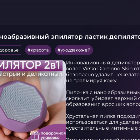
аноабразивный эпилятор ластик депилят
здоровье
красота
уходзакожей
Инновационный депилятор 
волос VirGo Diamond Skin о
безопасно удалит нежелател
не травмируя кожу. 

Пилочка с нано абразивным
скользит, убирает верхний 
образования вросших волос, 
Хрустальная пилка подходит 
использоваться для удалени
чувствительные интимные з
Этот косметический инструм