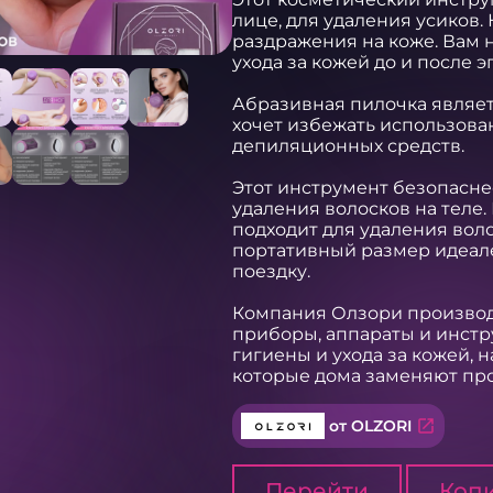
лице, для удаления усиков.
раздражения на коже. Вам н
ухода за кожей до и после эп
Абразивная пилочка являетс
хочет избежать использован
депиляционных средств. 

Этот инструмент безопасне
удаления волосков на теле
подходит для удаления воло
портативный размер идеале
поездку.   

Компания Олзори производ
приборы, аппараты и инстру
гигиены и ухода за кожей, 
которые дома заменяют пр
open_in_new
от OLZORI
Перейти
Копи