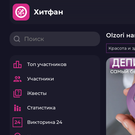
Хитфан
Olzori н
Красота и 
leaderboard
Топ участников
group
Участники
quiz
iКвесты
stacked_bar_chart
Статистика
24
Викторина 24