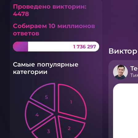
Проведено викторин:
4478
Собираем 10 миллионов
ответов
1 736 297
Викто
Самые популярные
Те
категории
Ти
5
1
4
2
3