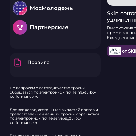
МосМолодежь
Skin cotto
удлинённ
ежеднев
emoji_events
Партнерские
Высококаче
прокладки
премиальны
Ежедневные 
идеальное р
девочек, по
от SK
женщин до и
менструальн
description
впитываемос
Правила
жидкости. Высокий уровень
впитывания 
протеканий 
Вашу уверен
день в случа
По вопросам о сотрудничестве просим
непредвиде
обращаться по электронной почте
hf@turbo-
Вы сохранит
performance.ru
.
безопасность. Их малень
толщина под
Для запросов, связанных с выплатой призов и
комфорт да
предоставлением данных, просим обращаться
белье. Инно
по электронной почте
service@turbo-
покрытие пр
performance.ru
.
обеспечит д
свежести и л
Гипоаллерге
Все права на товарный знак «Хитфан»